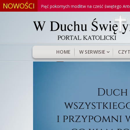
NOWOŚCI
ego
Pięć pokornych modlitw na cześć świętego Antoniego
HOME
W SERWISIE
CZYT