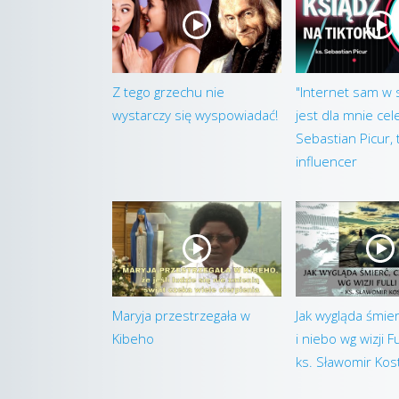
Z tego grzechu nie
"Internet sam w 
wystarczy się wyspowiadać!
jest dla mnie cel
Sebastian Picur, t
influencer
Maryja przestrzegała w
Jak wygląda śmier
Kibeho
i niebo wg wizji Fu
ks. Sławomir Ko