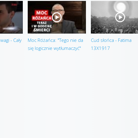
agi - Cały
Moc Różańca: "Tego nie da
Cud słońca - Fatima
się logicznie wytłumaczyć"
13X1917