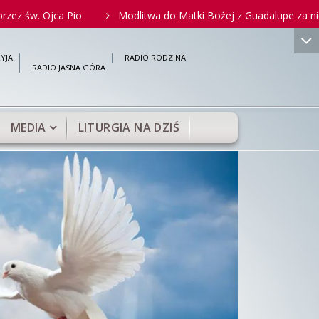
ca Pio
Modlitwa do Matki Bożej z Guadalupe za nienarodzonych
">
YJA
RADIO RODZINA
RADIO JASNA GÓRA
MEDIA
LITURGIA NA DZIŚ