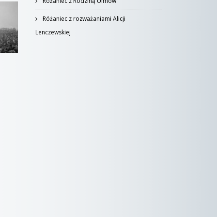
Różaniec z Rodziną Ulmów
Różaniec z rozważaniami Alicji
Lenczewskiej