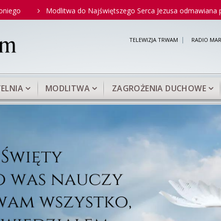
Modlitwa do Najświętszego Serca Jezusa odmawiana przez św. Oj
TELEWIZJA TRWAM
RADIO MAR
ELNIA
MODLITWA
ZAGROŻENIA DUCHOWE