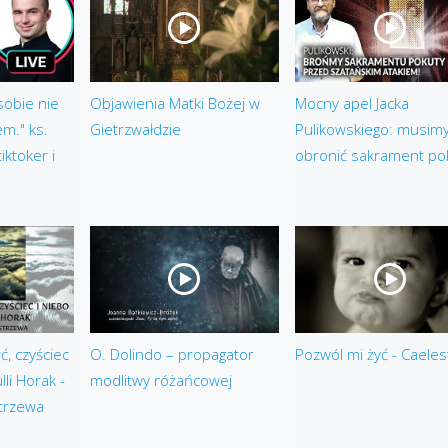
sobie nie
Objawienia Matki Bożej w
Mocny apel Jacka
em." ks.
Gietrzwałdzie
Pulikowskiego: musim
iktoker i
obronić sakrament po
ć, czyściec
O. Dolindo – propagator
Pozwól mi żyć - Caeles
lli Horak -
modlitwy różańcowej
strzewa