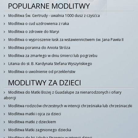
POPULARNE MODLITWY
Modlitwa Św. Gertrudy - uwalnia 1000 dusz z czyśćca
Modlitwa o cud uzdrowienia z raka
Modlitwa o zdrowie do Maryi
Modlitwa o wyproszenie łask za wstawiennictwem św. Jana Pawła II
Modlitwa poranna do Anioła Stróża
Modlitwa za zmarłego w dniu śmierci lub pogrzebu
Litania do sł. B. Kardynała Stefana Wyszyńskiego
Modlitwa o uwolnienie od przekleństw
MODLITWY ZA DZIECI
Modlitwa do Matki Bożej z Guadalupe za nienarodzonych i ofiary
aborcji
Modlitwa rodziców chrzestnych w intencji chrześniaka lub chrześniaczki
Modlitwa matki i ojca za dzieci
Modlitwa matki z dzieckiem
Modlitwa Matki zaginionego dziecka
Modlitwa do bł. Jakuba Strzemię w intencji dzieci