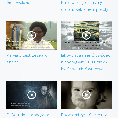
Gietrzwałdzie
Pulikowskiego: musimy
obronić sakrament pokuty!
Maryja przestrzegała w
Jak wygląda śmierć, czyściec i
Kibeho
niebo wg wizji Fulli Horak -
ks. Sławomir Kostrzewa
O. Dolindo – propagator
Pozwól mi żyć - Caelestica