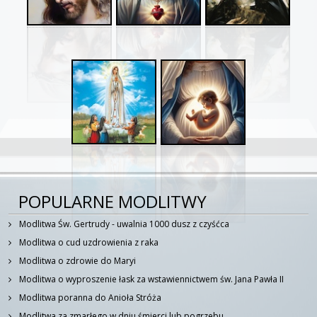
POPULARNE MODLITWY
Modlitwa Św. Gertrudy - uwalnia 1000 dusz z czyśćca
Modlitwa o cud uzdrowienia z raka
Modlitwa o zdrowie do Maryi
Modlitwa o wyproszenie łask za wstawiennictwem św. Jana Pawła II
Modlitwa poranna do Anioła Stróża
Modlitwa za zmarłego w dniu śmierci lub pogrzebu