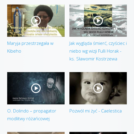
Maryja przestrzegała w
Jak wygląda śmierć, czyściec i
Kibeho
niebo wg wizji Fulli Horak -
ks. Sławomir Kostrzewa
O. Dolindo – propagator
Pozwól mi żyć - Caelestica
modlitwy różańcowej