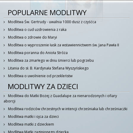
POPULARNE MODLITWY
Modlitwa Św. Gertrudy - uwalnia 1000 dusz z czyśćca
Modlitwa o cud uzdrowienia z raka
Modlitwa o zdrowie do Maryi
Modlitwa o wyproszenie łask za wstawiennictwem św. Jana Pawła II
Modlitwa poranna do Anioła Stróża
Modlitwa za zmarłego w dniu śmierci lub pogrzebu
Litania do sł. B. Kardynała Stefana Wyszyńskiego
Modlitwa o uwolnienie od przekleństw
MODLITWY ZA DZIECI
Modlitwa do Matki Bożej z Guadalupe za nienarodzonych i ofiary
aborcji
Modlitwa rodziców chrzestnych w intencji chrześniaka lub chrześniaczki
Modlitwa matki i ojca za dzieci
Modlitwa matki z dzieckiem
Modlitwa Matki zaginionego dziecka