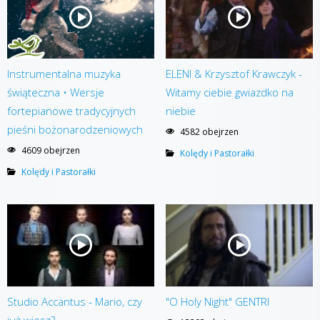
Instrumentalna muzyka
ELENI & Krzysztof Krawczyk -
świąteczna • Wersje
Witamy ciebie gwiazdko na
fortepianowe tradycyjnych
niebie
pieśni bożonarodzeniowych
4582 obejrzen
4609 obejrzen
Kolędy i Pastorałki
Kolędy i Pastorałki
Studio Accantus - Mario, czy
"O Holy Night" GENTRI