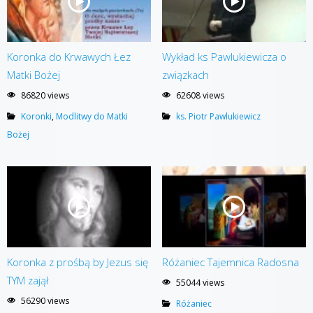
Koronka do Krwawych Łez
Wykład ks Pawlukiewicza o
Matki Bożej
związkach
86820 views
62608 views
Koronki
,
Modlitwy do Matki
ks. Piotr Pawlukiewicz
Bożej
Koronka z prośbą by Jezus się
Różaniec Tajemnica Radosna
TYM zajął
55044 views
56290 views
Różaniec