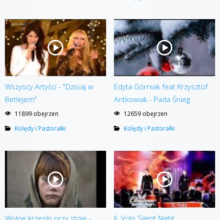
Wszyscy Artyści - "Dzisiaj w
Edyta Górniak feat Krzysztof
Betlejem"
Antkowiak - Pada Śnieg
11899 obejrzen
12659 obejrzen
Kolędy i Pastorałki
Kolędy i Pastorałki
Wolne krzesło przy stole -
IL Volo Silent Night