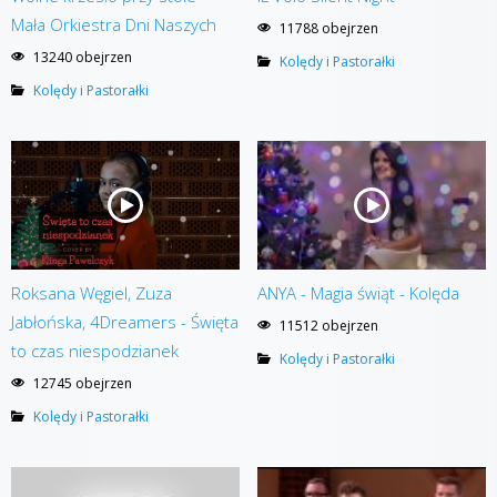
Mała Orkiestra Dni Naszych
11788 obejrzen
13240 obejrzen
Kolędy i Pastorałki
Kolędy i Pastorałki
Roksana Węgiel, Zuza
ANYA - Magia świąt - Kolęda
Jabłońska, 4Dreamers - Święta
11512 obejrzen
to czas niespodzianek
Kolędy i Pastorałki
12745 obejrzen
Kolędy i Pastorałki