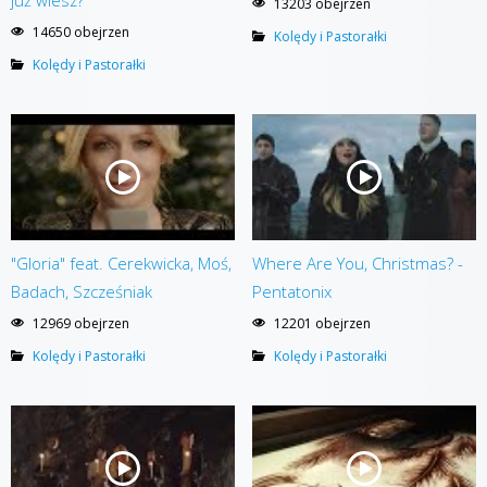
już wiesz?
13203 obejrzen
14650 obejrzen
Kolędy i Pastorałki
Kolędy i Pastorałki
"Gloria" feat. Cerekwicka, Moś,
Where Are You, Christmas? -
Badach, Szcześniak
Pentatonix
12969 obejrzen
12201 obejrzen
Kolędy i Pastorałki
Kolędy i Pastorałki