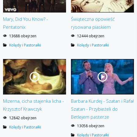
Mary, Did You Know? -
Świąteczna opowieść
Pentatonix
rysowana piaskiem
13688 obejrzen
12444 obejrzen
Kolędy i Pastorałki
Kolędy i Pastorałki
Mizerna, cicha stajenka licha -
Barbara Kurdej - Szatan i Rafał
Krzysztof Krawczyk
Szatan - Przybieżeli do
Betlejem pasterze
12842 obejrzen
13058 obejrzen
Kolędy i Pastorałki
Kolędy i Pastorałki