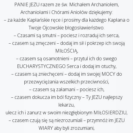
PANIE JEZU razem ze św. Michałem Archaniołem,
Archaniołami i Chórami Aniołów dziękujemy:
– za każde Kapłańskie ręce i prosimy dla każdego Kapłana o
Twoje Ojcowskie błogosławieństwo.
– Czasami są smutni – pociesz i rozraduj ich serca,
– czasem są zmęczeni – dodaj im sił i pokrzep ich swoją
MIŁOŚCIĄ,
– czasem są osamotnieni – przytul ich do swego
EUCHARYSTYCZNEGO Serca i dodaj im otuchy,
– czasem są zniechęceni – dodaj im swojej MOCY do
przezwyciężania wszelkich przeciwności,
– czasem są załamani – pociesz ich,
– czasem dokucza im ból fizyczny – Ty JEZU najlepszy
lekarzu,
ulecz ich i zanurz w swoim niezgłębionym MIŁOSIERDZIU,
– czasem czują się są niezrozumiali – przymnóż im JEZU
WIARY aby byli zrozumiani,