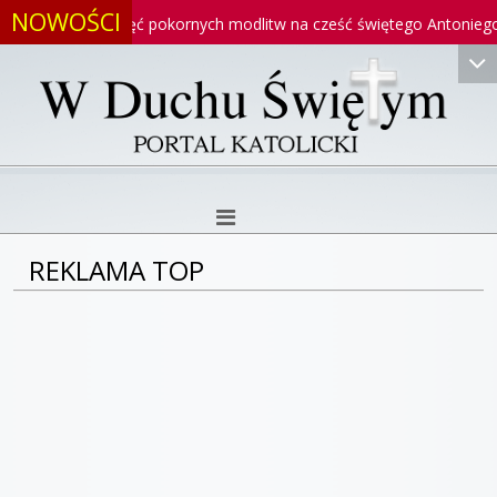
NOWOŚCI
ego
Pięć pokornych modlitw na cześć świętego Antoniego
REKLAMA TOP