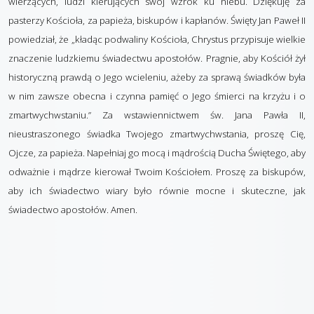
wierzących, ludzi kierujących swój wzrok ku niebu. Dziękuję za
pasterzy Kościoła, za papieża, biskupów i kapłanów. Święty Jan Paweł II
powiedział, że „kładąc podwaliny Kościoła, Chrystus przypisuje wielkie
znaczenie ludzkiemu świadectwu apostołów. Pragnie, aby Kościół żył
historyczną prawdą o Jego wcieleniu, ażeby za sprawą świadków była
w nim zawsze obecna i czynna pamięć o Jego śmierci na krzyżu i o
zmartwychwstaniu.” Za wstawiennictwem św. Jana Pawła II,
nieustraszonego świadka Twojego zmartwychwstania, proszę Cię,
Ojcze, za papieża. Napełniaj go mocą i mądrością Ducha Świętego, aby
odważnie i mądrze kierował Twoim Kościołem. Proszę za biskupów,
aby ich świadectwo wiary było równie mocne i skuteczne, jak
świadectwo apostołów. Amen.