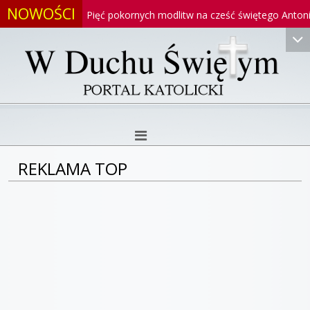
NOWOŚCI
oniego
Pięć pokornych modlitw na cześć świętego Antoniego
REKLAMA TOP