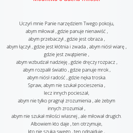
Uczyń mnie Panie narzędziem Twego pokoju,
abym miłował , gdzie panuje nienawiść ,
abym przebaczył , gdzie jest obraza ,
abym łączył , gdzie jest kłótnia i zwada , abym niósł wiarę ,
gdzie jest zwątpienie ,
abym wzbudzał nadzieję , gdzie dręczy rozpacz ,
abym rozpalił światło , gdzie panuje mrok ,
abym niósł radość , gdzie nęka troska.
Spraw, abym nie szukał pocieszenia ,
lecz innych pocieszał,
abym nie tylko pragnął zrozumienia , ale żebym
innych zrozumiał ,
abym nie szukał miłości własnej , ale miłował drugich.
Albowiem kto daje , ten otrzymuje,
kto nie szuka swego , ten odnajduje ,