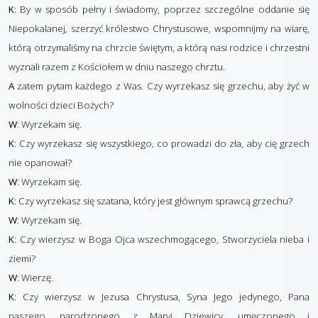
K
: By w sposób pełny i świadomy, poprzez szczególne oddanie się
Niepokalanej, szerzyć królestwo Chrystusowe, wspomnijmy na wiarę,
którą otrzymaliśmy na chrzcie świętym, a którą nasi rodzice i chrzestni
wyznali razem z Kościołem w dniu naszego chrztu.
A
zatem pytam każdego z Was. Czy wyrzekasz się grzechu, aby żyć w
wolności dzieci Bożych?
W
: Wyrzekam się.
K
: Czy wyrzekasz się wszystkiego, co prowadzi do zła, aby cię grzech
nie opanował?
W
: Wyrzekam się.
K
: Czy wyrzekasz się szatana, który jest głównym sprawcą grzechu?
W
: Wyrzekam się.
K
: Czy wierzysz w Boga Ojca wszechmogącego, Stworzyciela nieba i
ziemi?
W
: Wierzę.
K
: Czy wierzysz w Jezusa Chrystusa, Syna Jego jedynego, Pana
naszego, narodzonego z Maryi Dziewicy, umęczonego i