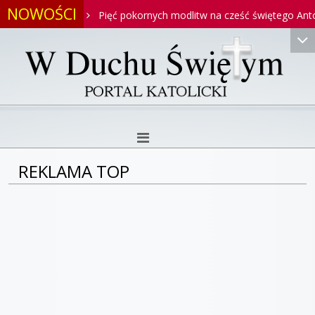
NOWOŚCI
ntoniego
Pięć pokornych modlitw na cześć świętego Antonieg
REKLAMA TOP