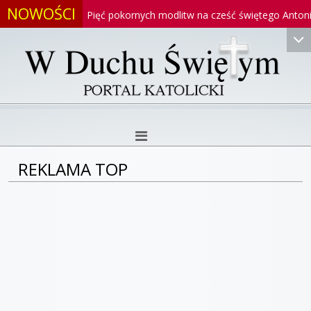
NOWOŚCI
oniego
Pięć pokornych modlitw na cześć świętego Antoniego
REKLAMA TOP