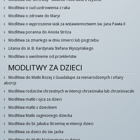
Modlitwa o cud uzdrowienia z raka
Modlitwa o zdrowie do Maryi
Modlitwa o wyproszenie łask za wstawiennictwem św. Jana Pawła II
Modlitwa poranna do Anioła Stróża
Modlitwa za zmarłego w dniu śmierci lub pogrzebu
Litania do sł. B. Kardynała Stefana Wyszyńskiego
Modlitwa o uwolnienie od przekleństw
MODLITWY ZA DZIECI
Modlitwa do Matki Bożej z Guadalupe za nienarodzonych i ofiary
aborcji
Modlitwa rodziców chrzestnych w intencji chrześniaka lub chrześniaczki
Modlitwa matki i ojca za dzieci
Modlitwa matki z dzieckiem
Modlitwa Matki zaginionego dziecka
Modlitwa do bł. Jakuba Strzemię w intencji dzieci
Modlitwa za dzieci do św. Jacka
Modlitwa do Matki Najświętszej za dzieci