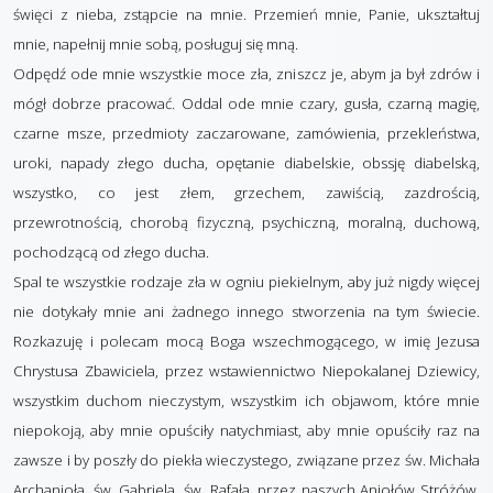
święci z nieba, zstąpcie na mnie. Przemień mnie, Panie, ukształtuj
mnie, napełnij mnie sobą, posługuj się mną.
Odpędź ode mnie wszystkie moce zła, zniszcz je, abym ja był zdrów i
mógł dobrze pracować. Oddal ode mnie czary, gusła, czarną magię,
czarne msze, przedmioty zaczarowane, zamówienia, przekleństwa,
uroki, napady złego ducha, opętanie diabelskie, obssję diabelską,
wszystko, co jest złem, grzechem, zawiścią, zazdrością,
przewrotnością, chorobą fizyczną, psychiczną, moralną, duchową,
pochodzącą od złego ducha.
Spal te wszystkie rodzaje zła w ogniu piekielnym, aby już nigdy więcej
nie dotykały mnie ani żadnego innego stworzenia na tym świecie.
Rozkazuję i polecam mocą Boga wszechmogącego, w imię Jezusa
Chrystusa Zbawiciela, przez wstawiennictwo Niepokalanej Dziewicy,
wszystkim duchom nieczystym, wszystkim ich objawom, które mnie
niepokoją, aby mnie opuściły natychmiast, aby mnie opuściły raz na
zawsze i by poszły do piekła wieczystego, związane przez św. Michała
Archanioła, św. Gabriela, św. Rafała, przez naszych Aniołów Stróżów,