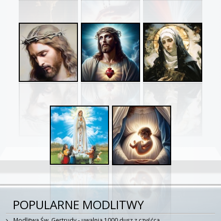
POPULARNE MODLITWY
Modlitwa Św. Gertrudy - uwalnia 1000 dusz z czyśćca