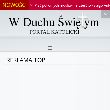
NOWOŚCI
Antoniego
Pięć pokornych modlitw na cześć świętego Antonie
REKLAMA TOP